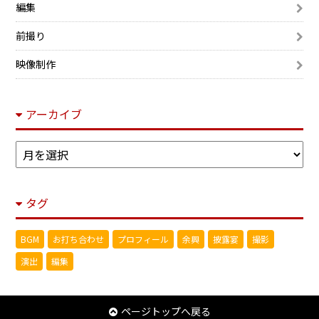
編集
前撮り
映像制作
アーカイブ
ア
ー
カ
タグ
イ
ブ
BGM
お打ち合わせ
プロフィール
余興
披露宴
撮影
演出
編集
ページトップへ戻る