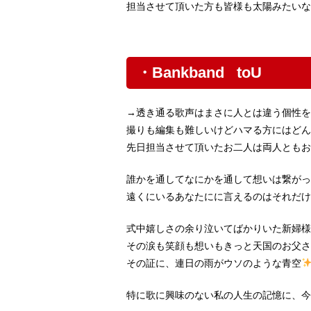
担当させて頂いた方も皆様も太陽みたいな
・Bankband toU
→透き通る歌声はまさに人とは違う個性を
撮りも編集も難しいけどハマる方にはどん
先日担当させて頂いたお二人は両人ともお
誰かを通してなにかを通して想いは繋がっ
遠くにいるあなたにに言えるのはそれだけ
式中嬉しさの余り泣いてばかりいた新婦様
その涙も笑顔も想いもきっと天国のお父さ
その証に、連日の雨がウソのような青空
特に歌に興味のない私の人生の記憶に、今