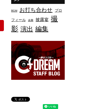
お打ち合わせ
プロ
BGM
撮
披露宴
フィール
余興
影
編集
演出